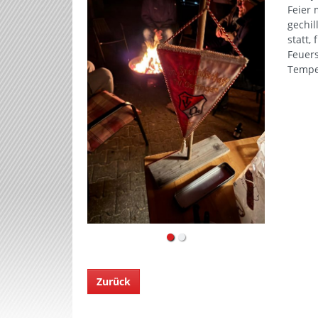
Feier 
gechil
statt,
Feuers
Temper
Zurück